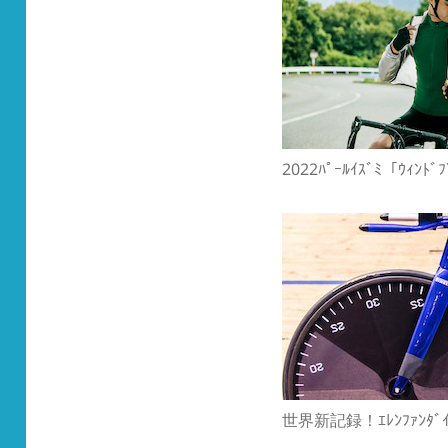
2022ﾊﾟｰﾙｲｽﾞﾐ「ｳｨﾝﾄ
世界新記録！ｴﾚﾝﾌｧﾝﾀﾞｲｸ