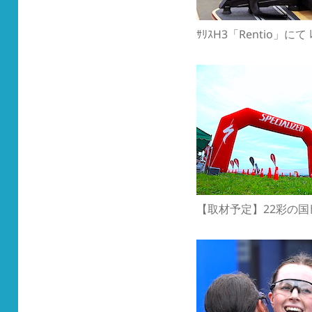
ｻﾘｽH3「Rentio」にて 
【取材予定】22彩の国ﾄﾗ