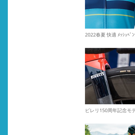
2022春夏 快適 ﾒｯｼｭﾍﾞﾝﾁ
ピレリ150周年記念モ