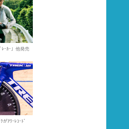
ﾞﾌﾞﾚｰｶｰ」他発売
がｱﾜｰﾚｺｰﾄﾞ