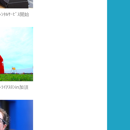
ﾚﾝﾀﾙｻｰﾋﾞｽ開始
ｲｱｽﾛﾝin加須