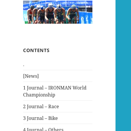
CONTENTS
.
[News]
1 Journal – IRONMAN World
Championship
2 Journal – Race
3 Journal – Bike
4 Journal – Others