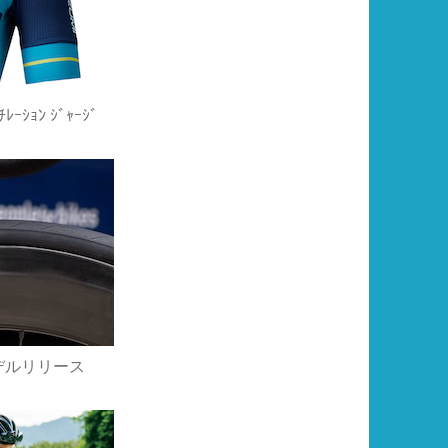
ﾚｰｼｮﾝ ｼﾞｬｰｼﾞ
デルリリース