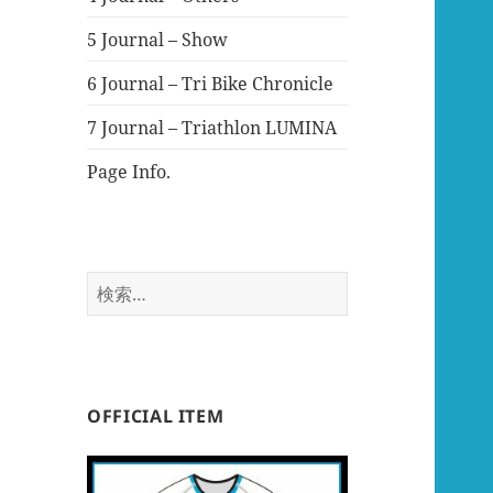
5 Journal – Show
6 Journal – Tri Bike Chronicle
7 Journal – Triathlon LUMINA
Page Info.
検
索:
OFFICIAL ITEM