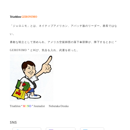
.
.
Triathlon
GERONIMO
「ジェロニモ」とは、ネイティブアメリカン、アパッチ族のリーダー。酋長ではな
い。
勇敢な戦士として崇められ、アメリカ空挺師団の落下傘部隊が、降下するときに “
GERONIMO ” と叫び、気合を入れ、武運を祈った。
Triathlon “
M
O
N
O
” Journalist Nobutaka Otsuka
SNS