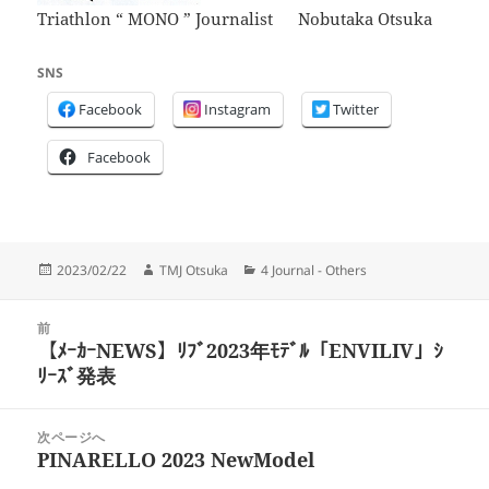
Triathlon “ MONO ” Journalist Nobutaka Otsuka
SNS
Facebook
Instagram
Twitter
Facebook
投
作
カ
2023/02/22
TMJ Otsuka
4 Journal - Others
稿
成
テ
日:
者
ゴ
投
リ
前
稿
【ﾒｰｶｰNEWS】ﾘﾌﾞ2023年ﾓﾃﾞﾙ「ENVILIV」ｼ
ー
前
ナ
ﾘｰｽﾞ発表
の
ビ
投
ゲ
稿:
次ページへ
ー
PINARELLO 2023 NewModel
次
シ
の