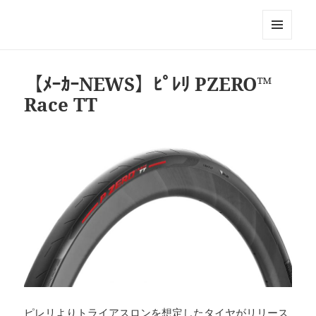
Triathlon GERONIMO
メニュ
ーとウ
ィジェ
【ﾒｰｶｰNEWS】ﾋﾟﾚﾘ PZERO™
ット
Race TT
ピレリよりトライアスロンを想定したタイヤがリリース