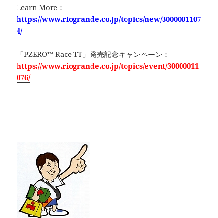
Learn More：
https://www.riogrande.co.jp/topics/new/3000001107
4/
「PZERO™ Race TT」発売記念キャンペーン：
https://www.riogrande.co.jp/topics/event/30000011
076/