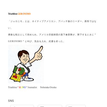
.
.
Triathlon
GERONIMO
「ジェロニモ」とは、ネイティブアメリカン、アパッチ族のリーダー。酋長ではな
い。
勇敢な戦士として崇められ、アメリカ空挺師団の落下傘部隊が、降下するときに “
GERONIMO ” と叫び、気合を入れ、武運を祈った。
Triathlon “
M
O
N
O
” Journalist Nobutaka Otsuka
SNS