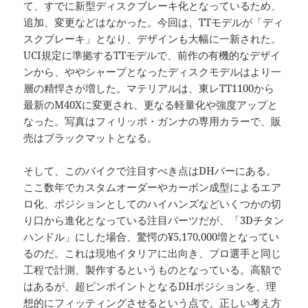
て、すでに新型ディスクブレーキ化となっているため、
追加、変更などはなかった。今回は、TTモデルが「ディ
スクブレーキ」となり、デザインも大幅に一新された。
UCI規定に準拠するTTモデルで、前作の有機的なデザイ
ンから、ややシャープとなったディスクモデルはより一
層の精悍さが増した。マテリアルは、東レTT1100から
最新のM40Xに変更され、更なる軽量化や強度アップと
なった。写真はフィリッポ・ガンナの専用カラーで、販
売はブラックマットとなる。
そして、このバイクで注目すべき点はDHバーにある。
ここ数年でカスタムオーダーやカーボン成型によるエア
ロ化、ポジションとしてのハイハンズなどいくつかの切
り口から進化となっている注目パーツだが、「3Dチタン
ハンドル」にした場合、驚愕の¥5,170,000増となってい
るのだ。これは現地イタリアに出向き、プロ選手と同じ
工程で計測、製作するというものとなっている。高額で
はあるが、超ピンポイントとなるDHポジションを、理
想的にフィッティングさせるという点で、正しい考え方