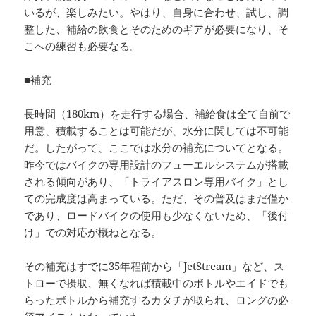
いるが、楽しみたい。やはり、自身に合わせ、試し、調
整した、補給の飲食とそのためのギアが必要になり、そ
こへの練習も必要なる。
■補充
長時間（180km）を走行する場合、補給食は全て自前で
用意、積載することは可能だが、水分に関しては不可能
だ。したがって、ここでは水分の補充についてとなる。
昨今ではバイクの専用設計のフューエルシステムが搭載
される傾向があり、「トライアスロン専用バイク」とし
ての完成度は高まっている。ただ、その普及はまだ僅か
であり、ロードバイクの使用も少なくないため、「後付
け」での対応が概ねとなる。
その補充はすでに35年程前から「JetStream」など、ス
トローで摂取、無くなれば積載中のボトルやエイドでも
らったボトルから補充するカタチが取られ、ロングの必