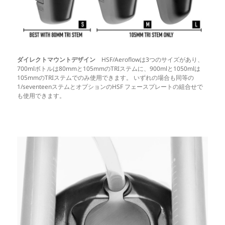
ダイレクトマウントデザイン
HSF/Aeroflowは3つのサイズがあり、
700mlボトルは80mmと105mmのTRIステムに、900mlと1050mlは
105mmのTRIステムでのみ使用できます。 いずれの場合も同等の
1/seventeenステムとオプションのHSF フェースプレートの組合せで
も使用できます。