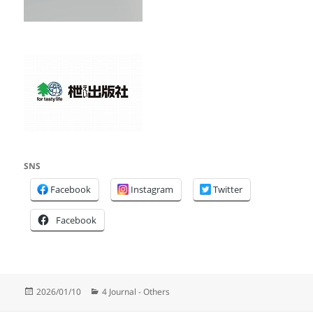
SNS
Facebook
Instagram
Twitter
Facebook
投
カ
2026/01/10
4 Journal - Others
稿
テ