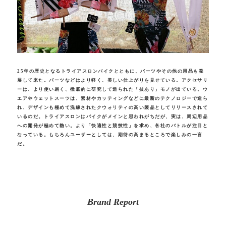
25年の歴史となるトライアスロンバイクとともに、パーツやその他の用品も発
展して来た。パーツなどはより軽く、美しい仕上がりを見せている。アクセサリ
ーは、より使い易く、徹底的に研究して造られた「技あり」モノが出ている。ウ
エアやウェットスーツは、素材やカッティングなどに最新のテクノロジーで造ら
れ、デザインも極めて洗練されたクウォリティの高い製品としてリリースされて
いるのだ。トライアスロンはバイクがメインと思われがちだが、実は、周辺用品
への開発が極めて熱い。より「快適性と競技性」を求め、各社のバトルが注目と
なっている。もちろんユーザーとしては、期待の高まるところで楽しみの一言
だ。
Brand
Report