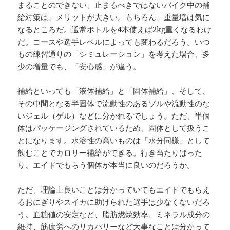
まることのできない、止まるべきではないバイク中の補
給対策は、メリットが大きい。もちろん、重量増は気に
なるところだ。通常ボトルを4本使えば2kg重くなるわけ
だ。コースや選手レベルによっても変わるだろう。いつ
もの練習通りの「シミュレーション」を考えた場合、多
少の増量でも、「安心感」が違う。
補給といっても「液体補給」と「固体補給」、そして、
その中間となる半固体で流動性のあるゾルや流動性のな
いジェル（ゲル）などに分かれるでしょう。ただ、半個
体はパッケージングされているため、固体として扱うこ
とになります。水溶性の高いものは「水分同様」として
飲むことでカロリー補給ができる。行き当たりばった
り、エイドでもらう個体が本当に良いのだろうか。
ただ、理論上良いことは分かっていてもエイドでもらえ
るおにぎりやスイカに助けられた選手は少なくないだろ
う。血糖値の安定など、脂肪燃焼効率、ミネラル成分の
維持、筋疲労へのリカバリーなど大事なことは分かって