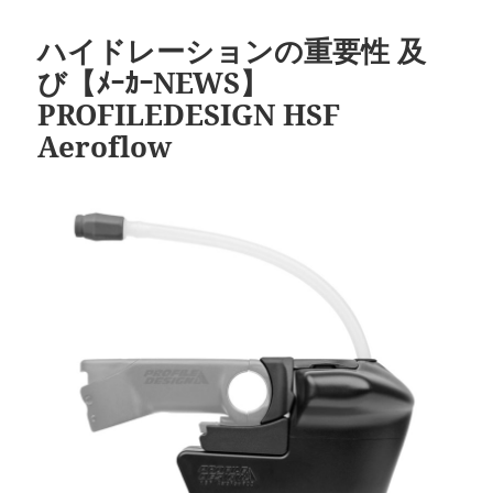
日:
ゴ
リ
ハイドレーションの重要性 及
ー
び【ﾒｰｶｰNEWS】
PROFILEDESIGN HSF
Aeroflow