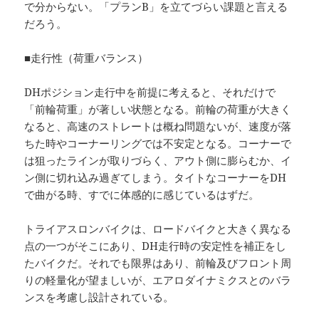
で分からない。「プランB」を立てづらい課題と言える
だろう。
■走行性（荷重バランス）
DHポジション走行中を前提に考えると、それだけで
「前輪荷重」が著しい状態となる。前輪の荷重が大きく
なると、高速のストレートは概ね問題ないが、速度が落
ちた時やコーナーリングでは不安定となる。コーナーで
は狙ったラインが取りづらく、アウト側に膨らむか、イ
ン側に切れ込み過ぎてしまう。タイトなコーナーをDH
で曲がる時、すでに体感的に感じているはずだ。
トライアスロンバイクは、ロードバイクと大きく異なる
点の一つがそこにあり、DH走行時の安定性を補正をし
たバイクだ。それでも限界はあり、前輪及びフロント周
りの軽量化が望ましいが、エアロダイナミクスとのバラ
ンスを考慮し設計されている。