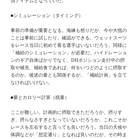
須アイテムとなっていた。
■シミュレーション（タイミング）
事前の準備が重要となる。海練も然りだが、今や大抵の
ことは事前に試したり、確認ができる。ウェットスーツ
をレース当日に初めて着る選手はいないだろう。同様に
「補給のシミュレーション」が必要だ。ハイドレーショ
ンのギア自体ばかりでなく、DHポジション走行中の摂
取や補充、補給食であれば、何をいつどのように摂取す
るのか。後述の量とも関係するが、「補給計画」を立て
なければいけない。
■量とカロリー計算（残量）
ここが難しい。計画的に摂取できただろうか。摂りす
ぎ、摂らなさすぎとなっていないだろうか。これこそが
レースを左右すると言っても良いだろう。当日の天候や
体調などが「想定通り」となれば良いのだが、その時ま