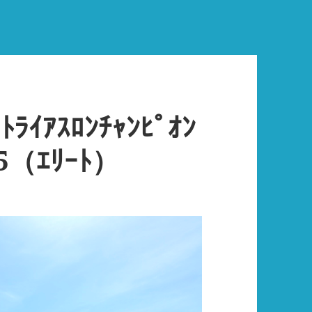
ｲｱｽﾛﾝﾁｬﾝﾋﾟｵﾝ
25（ｴﾘｰﾄ）