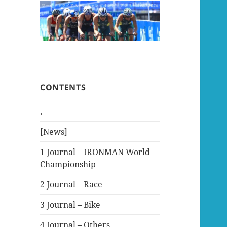
CONTENTS
.
[News]
1 Journal – IRONMAN World
Championship
2 Journal – Race
3 Journal – Bike
4 Journal – Others