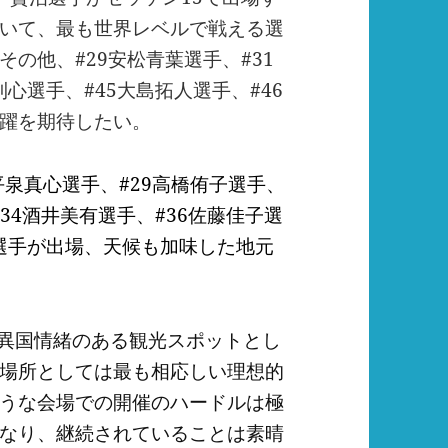
いて、最も世界レベルで戦える選
の他、#29安松青葉選手、#31
利心選手、#45大島拓人選手、#46
躍を期待したい。
平泉真心選手、#29高橋侑子選手、
#34酒井美有選手、#36佐藤佳子選
枝選手が出場、天候も加味した地元
、異国情緒のある観光スポットとし
場所としては最も相応しい理想的
うな会場での開催のハードルは極
なり、継続されていることは素晴