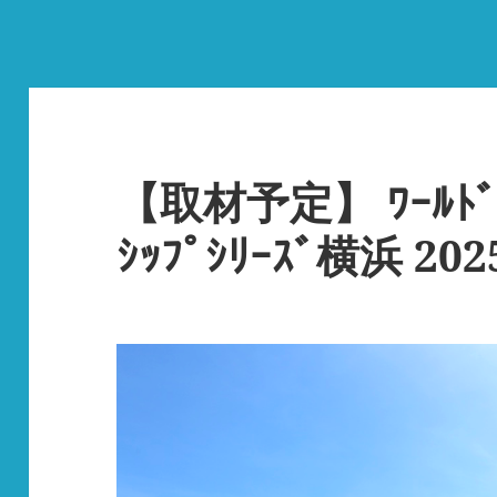
【取材予定】 ﾜｰﾙﾄﾞﾄﾗ
ｼｯﾌﾟｼﾘｰｽﾞ横浜 20