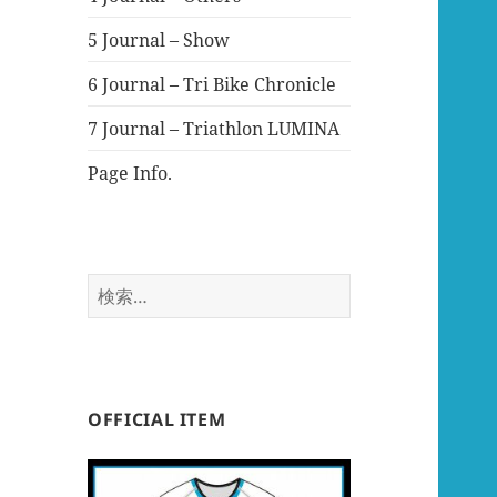
5 Journal – Show
6 Journal – Tri Bike Chronicle
7 Journal – Triathlon LUMINA
Page Info.
検
索:
OFFICIAL ITEM