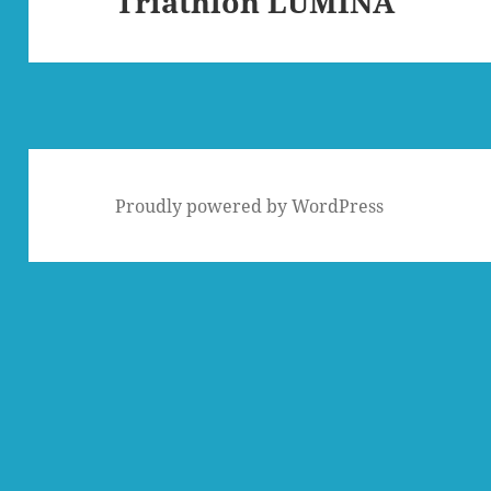
Triathlon LUMINA
ョ
の
ン
投
稿:
Proudly powered by WordPress