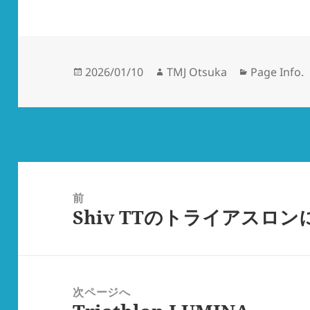
投
作
カ
2026/01/10
TMJ Otsuka
Page Info.
稿
成
テ
日:
者
ゴ
リ
ー
投
稿
前
Shiv TTのトライアスロ
ナ
前
ビ
の
ゲ
投
ー
稿:
次ページへ
シ
次