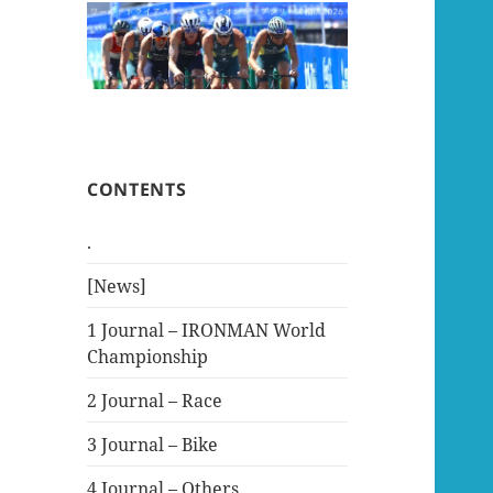
CONTENTS
.
[News]
1 Journal – IRONMAN World
Championship
2 Journal – Race
3 Journal – Bike
4 Journal – Others