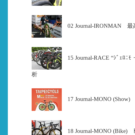
02 Journal-IRON
15 Journal-RACE “ｼ
析
17 Journal-MONO (S
18 Journal-MONO (Bi