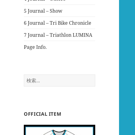
5 Journal – Show
6 Journal – Tri Bike Chronicle
7 Journal – Triathlon LUMINA
Page Info.
検
索:
OFFICIAL ITEM