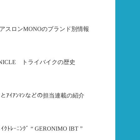
 トライアスロンMONOのブランド別情報
ONICLE
トライバイクの歴史
A ﾙﾐﾅとｱｲｱﾝﾏﾝなどの担当連載の紹介
ｲｸﾄﾚｰﾆﾝｸﾞ “ GERONIMO IBT ”