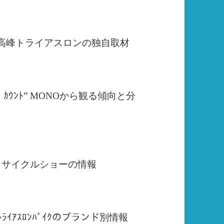
MAN 最高峰トライアスロンの独自取材
ﾞｪﾛﾆﾓ・ｶｳﾝﾄ” MONOから観る傾向と分
how) サイクルショーの情報
ke) ﾄﾗｲｱｽﾛﾝﾊﾞｲｸのブランド別情報