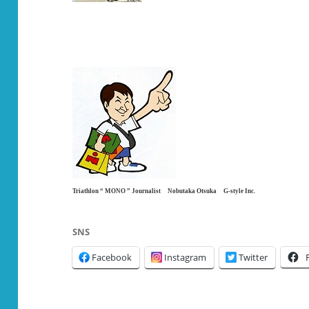
Triathlon “ MONO ” Journalist Nobutaka Otsuka G-style Inc.
SNS
Facebook
Instagram
Twitter