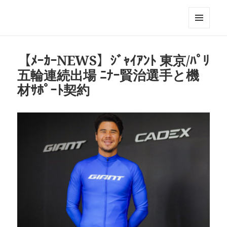
Triathlon GERONIMO
メニュ
ーとウ
ィジェ
【ﾒｰｶｰNEWS】ｼﾞｬｲｱﾝﾄ 東京/ﾊﾟﾘ
ット
五輪連続出場 ﾆﾅｰ賢治選手と機
材ｻﾎﾟｰﾄ契約