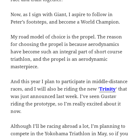
Now, as I sign with Giant, I aspire to follow in
Peter’s footsteps, and become a World Champion.
My road model of choice is the propel. The reason
for choosing the propel is because aerodynamics
have become such an integral part of short course
triathlon, and the propel is an aerodynamic
masterpiece.
And this year I plan to participate in middle-distance
races, and I will also be riding the new ‘
Trinity
‘ that
was just announced last week. I’ve seen Gustav
riding the prototype, so I’m really excited about it
now.
Although I’ll be racing abroad a lot, I’m planning to
compete in the Yokohama Triathlon in May, so if you