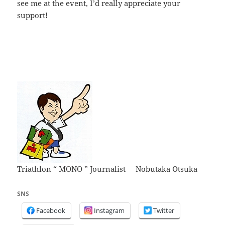
see me at the event, I’d really appreciate your
support!
Triathlon “ MONO ” Journalist Nobutaka Otsuka
SNS
Facebook
Instagram
Twitter