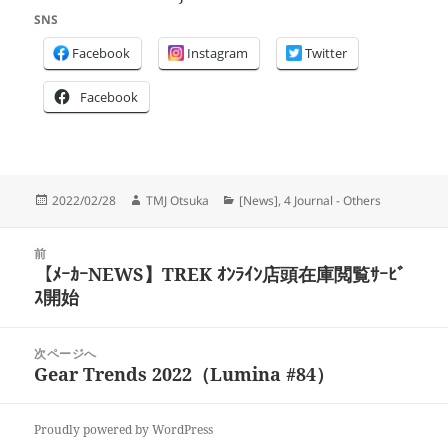
SNS
Facebook
Instagram
Twitter
Facebook
投
作
カ
2022/02/28
TMJ Otsuka
[News]
,
4 Journal - Others
稿
成
テ
日:
者
ゴ
投
リ
前
稿
【ﾒｰｶｰNEWS】TREK ｵﾝﾗｲﾝ店頭在庫閲覧ｻｰﾋﾞ
ー
前
ナ
ｽ開始
の
ビ
投
ゲ
稿:
次ページへ
ー
Gear Trends 2022（Lumina #84）
次
シ
の
ョ
投
ン
Proudly powered by WordPress
稿: