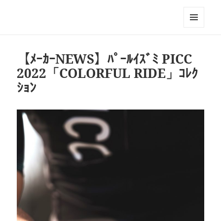
Triathlon GERONIMO
メニュ
ーとウ
ィジェ
【ﾒｰｶｰNEWS】ﾊﾟｰﾙｲｽﾞﾐ PICC
ット
2022「COLORFUL RIDE」ｺﾚｸ
ｼｮﾝ