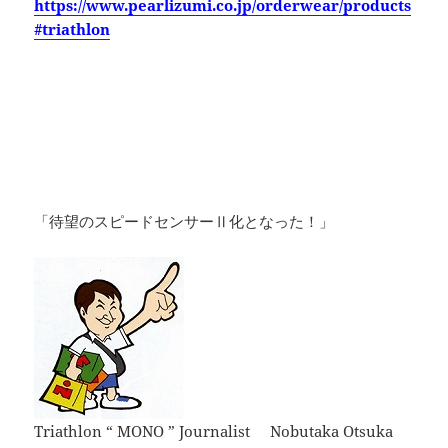
https://www.pearlizumi.co.jp/orderwear/products
#triathlon
「待望のスピードセンサーⅡ化となった！」
Triathlon “ MONO ” Journalist Nobutaka Otsuka