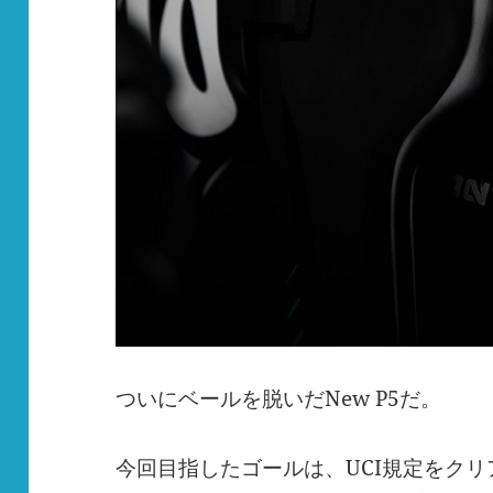
ついにベールを脱いだ
New P5
だ。
今回目指したゴールは、
UCI
規定をクリ