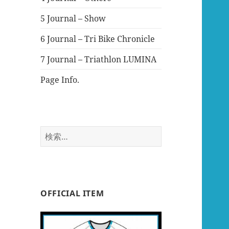
5 Journal – Show
6 Journal – Tri Bike Chronicle
7 Journal – Triathlon LUMINA
Page Info.
検
索:
OFFICIAL ITEM