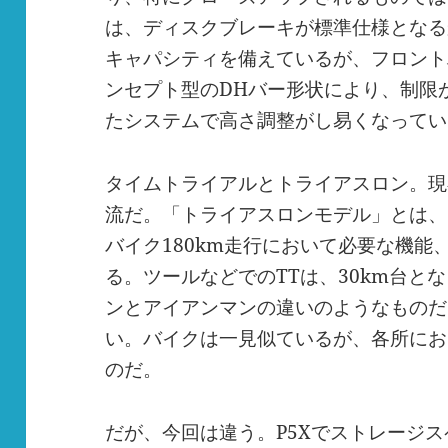
は、ディスクブレーキが標準仕様となる
キャパシティを備えているが、フロント
ンセプト型の
DH
バー形状により、制限
たシステムで高さ調整がし易くなってい
タイムトライアルとトライアスロン。現
流だ。「トライアスロンモデル」とは、
バイク
180km
走行において必要な機能
る。ツールなどでの
TT
は、
30km
台とな
ンとアイアンマンの違いのようなものだ
い。バイクは一見似ているが、各所にお
のだ。
だが、今回は違う。
P5X
でストレージス