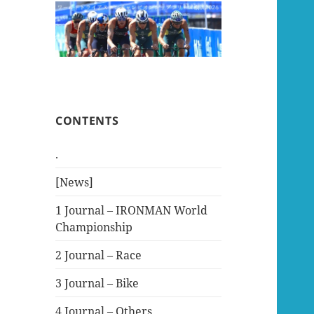
CONTENTS
.
[News]
1 Journal – IRONMAN World
Championship
2 Journal – Race
3 Journal – Bike
4 Journal – Others