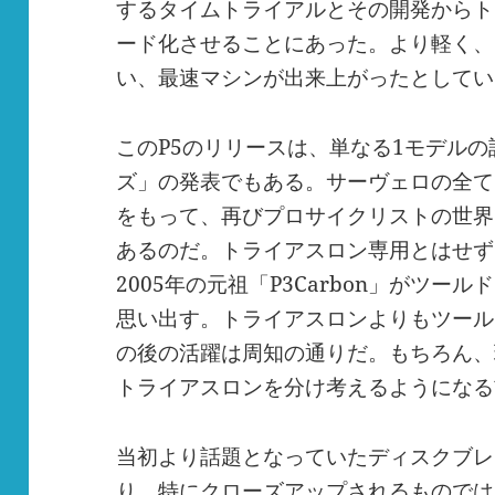
するタイムトライアルとその開発からト
ード化させることにあった。より軽く、
い、最速マシンが出来上がったとしてい
この
P5
のリリースは、単なる
1
モデルの
ズ」の発表でもある。サーヴェロの全て
をもって、再びプロサイクリストの世界
あるのだ。トライアスロン専用とはせず
2005
年の元祖「
P3Carbon
」がツールド
思い出す。トライアスロンよりもツール
の後の活躍は周知の通りだ。もちろん、
トライアスロンを分け考えるようになる
当初より話題となっていたディスクブレ
り、特にクローズアップされるものでは