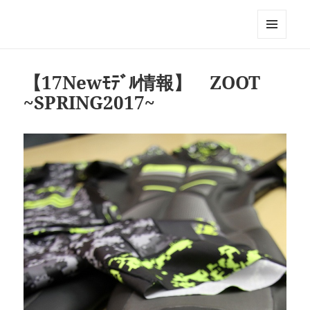
Triathlon GERONIMO
メニュ
ーとウ
ィジェ
【17Newﾓﾃﾞﾙ情報】 ZOOT
ット
~SPRING2017~