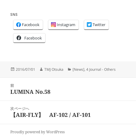
SNS
Facebook
Instagram
Twitter
Facebook
投
作
カ
2016/07/01
TMJ Otsuka
[News]
,
4 Journal - Others
稿
成
テ
日:
者
ゴ
投
リ
前
稿
LUMINA No.58
ー
前
ナ
の
ビ
投
次ページへ
ゲ
稿:
【AIR-FLY】 AF-102 / AF-101
次
ー
の
シ
投
ョ
Proudly powered by WordPress