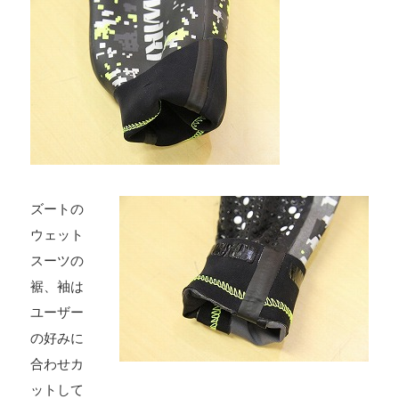
.
.
.
.
ズートの
ウェット
スーツの
裾、袖は
ユーザー
の好みに
合わせカ
ットして