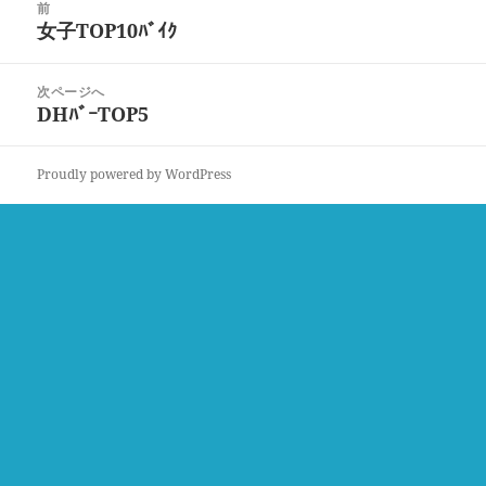
ー
前
稿
女子TOP10ﾊﾞｲｸ
前
ナ
の
ビ
投
次ページへ
ゲ
稿:
DHﾊﾞｰTOP5
次
ー
の
シ
投
ョ
Proudly powered by WordPress
稿:
ン