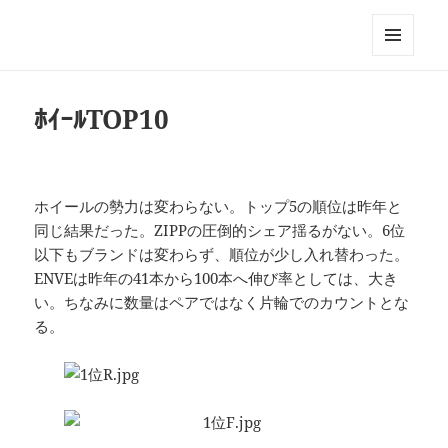
Triathlon GERONIMO
メニュ
ーとウ
ィジェ
ﾎｲｰﾙTOP10
ット
ホイールの勢力は変わらない。トップ5の順位は昨年と
同じ結果だった。ZIPPの圧倒的シェア揺るがない。6位
以下もブランドは変わらず、順位が少し入れ替わった。
ENVEは昨年の41本から100本へ伸び率としては、大き
い。ちなみに数量はペアではなく片輪でのカウントとな
る。