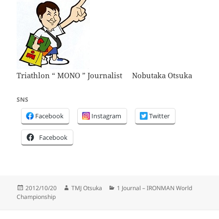
Triathlon “ MONO ” Journalist Nobutaka Otsuka
SNS
Facebook
Instagram
Twitter
Facebook
投
作
カ
2012/10/20
TMJ Otsuka
1 Journal – IRONMAN World
稿
成
テ
Championship
日:
者
ゴ
リ
投