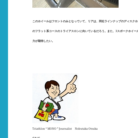
.
このホイールはフロントのみとなっていて、リアは、同社ラインナップのディスクホ
のフラット系コースのトライアスロンに向いているだろう。また、3スポークホイー
力が期待したい。
Triathlon “ MONO ” Journalist Nobutaka Otsuka