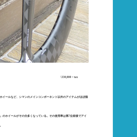
E WHEEL
\330,000 + tax
ホイールなど、シマンのメインコンポーネント以外のアイテムがほぼ揃
」のホイールがその分多くなっている。その使用率は第7位前後でアイ
。