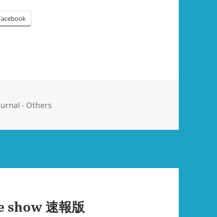
Facebook
ournal - Others
cle show 速報版