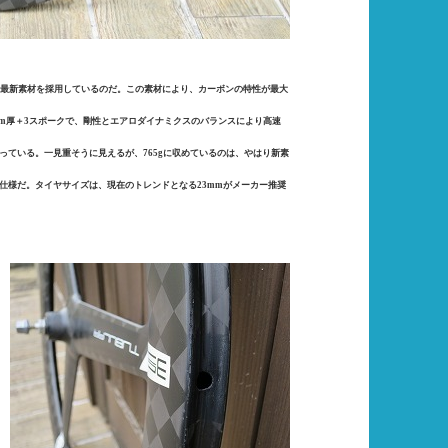
いう最新素材を採用しているのだ。この素材により、カーボンの特性が最大
mm厚＋3スポークで、剛性とエアロダイナミクスのバランスにより高速
ている。一見重そうに見えるが、765gに収めているのは、やはり新素
仕様だ。タイヤサイズは、現在のトレンドとなる23mmがメーカー推奨