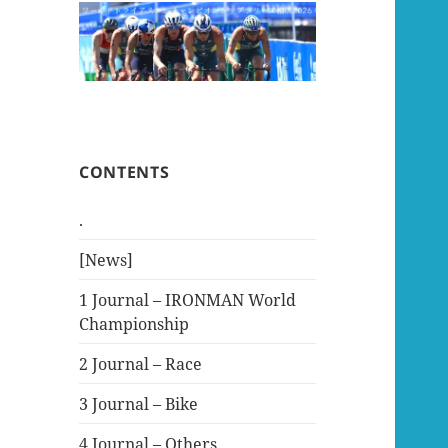
CONTENTS
.
[News]
1 Journal – IRONMAN World
Championship
2 Journal – Race
3 Journal – Bike
4 Journal – Others