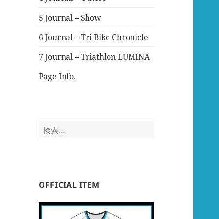
5 Journal – Show
6 Journal – Tri Bike Chronicle
7 Journal – Triathlon LUMINA
Page Info.
検
索:
OFFICIAL ITEM