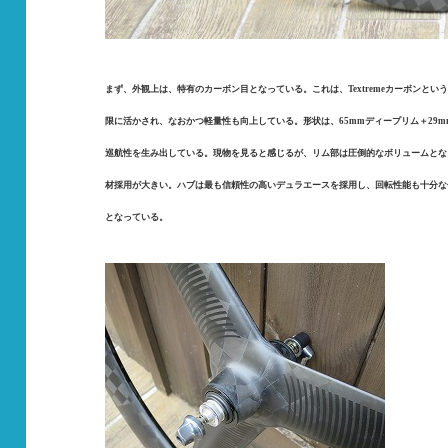
まず、外観上は、特有のカーボン目となっている。これは、Textremeカーボンと
限に活かされ、なおかつ軽量性も向上している。形状は、65mmディープリム＋29
巡航性を生み出している。現物を見ると感じるが、リム部は圧倒的なボリュームとなっ
材採用が大きい。ハブは最も信頼性の高いデュラエースを採用し、回転性能も十分な
となっている。
.
.