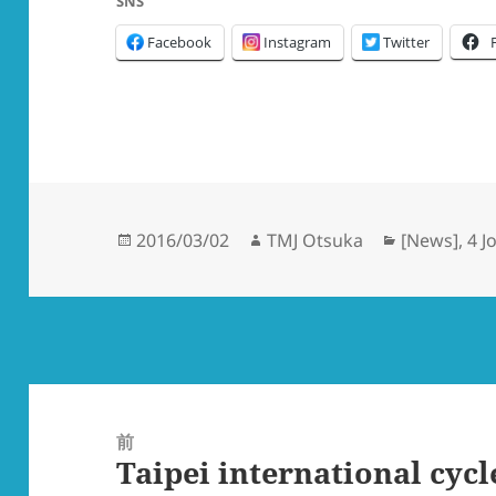
SNS
Facebook
Instagram
Twitter
投
作
カ
2016/03/02
TMJ Otsuka
[News]
,
4 J
稿
成
テ
日:
者
ゴ
リ
ー
投
稿
前
Taipei international cy
ナ
前