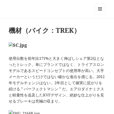
Triathlon GERONIMO
メニュ
ーとウ
ィジェ
機材（バイク：TREK）
ット
使用台数を前年比171%と大きく伸ばしシェア第2位とな
ったトレック。単にブランドではなく、トライアスロン
モデルであるスピードコンセプトの使用率が高い。大手
メーカーというだけではない確かな進出を感じる。2012
年モデルチェンジはない。2年目として確実に拡がりを
続ける ” パーフェクトマシン ” だ。エアロダイナミクス
と軽量性を追及したKVFデザイン、絶妙な仕上がりを見
せるブレーキは究極の収まり。