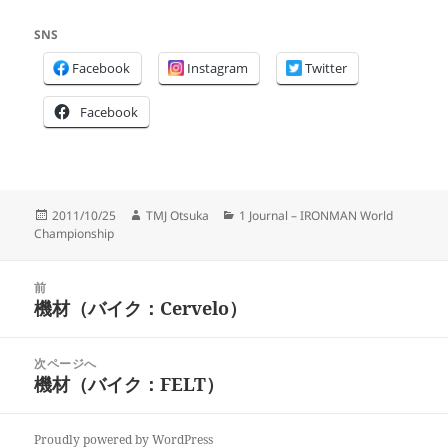
SNS
Facebook
Instagram
Twitter
Facebook
投
作
カ
2011/10/25
TMJ Otsuka
1 Journal – IRONMAN World
稿
成
テ
Championship
日:
者
ゴ
リ
投
ー
前
稿
機材（バイク：Cervelo）
前
ナ
の
ビ
投
次ページへ
ゲ
稿:
機材（バイク：FELT）
次
ー
の
シ
投
ョ
Proudly powered by WordPress