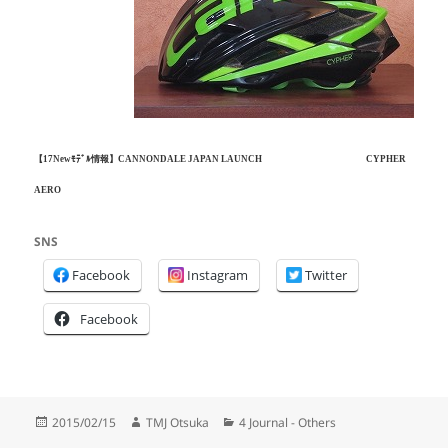
【17Newﾓﾃﾞﾙ情報】CANNONDALE JAPAN LAUNCH CYPHER
AERO
SNS
Facebook
Instagram
Twitter
Facebook
投
作
カ
2015/02/15
TMJ Otsuka
4 Journal - Others
稿
成
テ