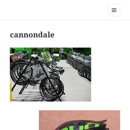
Triathlon GERONIMO
メニュ
ーとウ
ィジェ
cannondale
ット