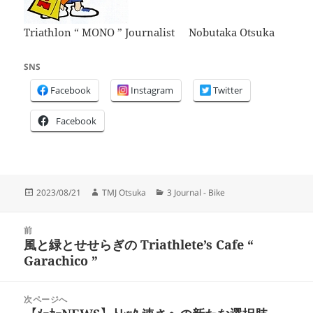
Triathlon “ MONO ” Journalist Nobutaka Otsuka
SNS
Facebook
Instagram
Twitter
Facebook
投
作
カ
2023/08/21
TMJ Otsuka
3 Journal - Bike
稿
成
テ
日:
者
ゴ
投
リ
前
稿
風と緑とせせらぎの Triathlete’s Cafe “
ー
前
ナ
Garachico ”
の
ビ
投
ゲ
稿:
次ページへ
ー