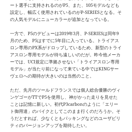
ート選手に支持されるのがP5、また、105モデルなども
設定し、幅広く使用されているのがP-SERIESとなる。そ
の人気モデルにニューカラーが追加となっている。
一方で、P5のデビューは2019年3月、P-SERIESは同年9
月のため、P5はすでに5年目に入っている。トライアス
ロン専用のPX系がドロップしているため、新型のトライ
アスロン専用モデルが待ち遠しいのだが。昨今他メーカ
ーでは、UCI規定に準拠させない「トライアスロン専用
モデル」が当たり前になって来ている中ではKINGサー
ヴェロへの期待が大きいのは当然のこと。
ただ、先月のツールドフランスでは個人総合優勝のヴィ
ンゲゴーがTTでP5を使用し、神がかった走りを見せた
ことは記憶に新しい。初代P3carbonのように「エリー
ト御用達」のバイクとしてこのまま行くのだろうか。そ
うだとすれば、少なくともパッキングなどのユーザビリ
ティのバージョンアップを期待したい。