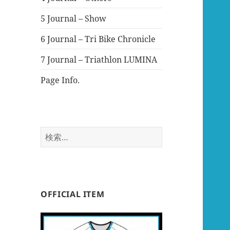
5 Journal – Show
6 Journal – Tri Bike Chronicle
7 Journal – Triathlon LUMINA
Page Info.
検
索:
OFFICIAL ITEM