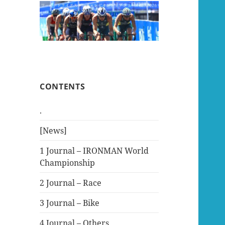
CONTENTS
.
[News]
1 Journal – IRONMAN World
Championship
2 Journal – Race
3 Journal – Bike
4 Journal – Others