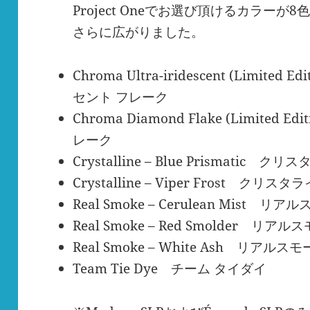
Project Oneでお選び頂けるカラー
さらに広がりました。
Chroma Ultra-iridescent (Limit
セント フレーク
Chroma Diamond Flake (Limite
レーク
Crystalline – Blue Prismati
Crystalline – Viper Frost ク
Real Smoke – Cerulean Mist
Real Smoke – Red Smolder リ
Real Smoke – White Ash リア
Team Tie Dye チーム タイダイ