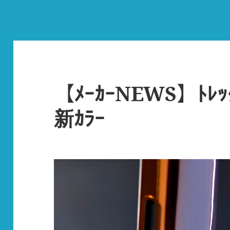
【ﾒｰｶｰNEWS】ﾄﾚｯｸ
新ｶﾗｰ