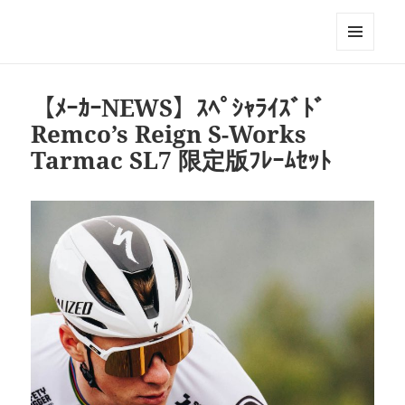
Triathlon GERONIMO
メニュ
ーとウ
ィジェ
【ﾒｰｶｰNEWS】ｽﾍﾟｼｬﾗｲｽﾞﾄﾞ
ット
Remco’s Reign S-Works
Tarmac SL7 限定版ﾌﾚｰﾑｾｯﾄ