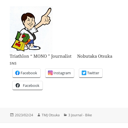
Triathlon “ MONO ” Journalist Nobutaka Otsuka
SNS
Facebook
Instagram
Twitter
Facebook
投
作
カ
2023/02/24
TMJ Otsuka
3 Journal - Bike
稿
成
テ
日:
者
ゴ
投