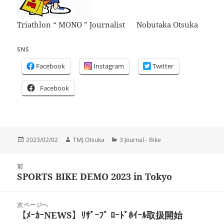
Triathlon “ MONO ” Journalist Nobutaka Otsuka
SNS
Facebook
Instagram
Twitter
Facebook
投
作
カ
2023/02/02
TMJ Otsuka
3 Journal - Bike
稿
成
テ
日:
者
ゴ
投
リ
前
稿
SPORTS BIKE DEMO 2023 in Tokyo
ー
前
ナ
の
ビ
投
次ページへ
ゲ
稿:
【ﾒｰｶｰNEWS】ﾘｻﾞｰﾌﾞ ﾛｰﾄﾞﾎｲｰﾙ取扱開始
次
ー