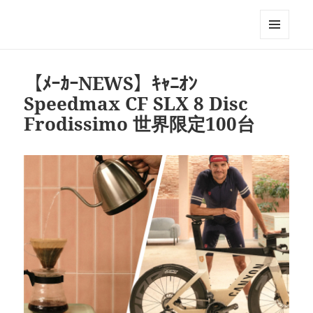
Triathlon GERONIMO
メニュ
ーとウ
ィジェ
【ﾒｰｶｰNEWS】ｷｬﾆｵﾝ
ット
Speedmax CF SLX 8 Disc
Frodissimo 世界限定100台