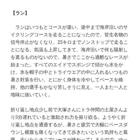
【ラン】
ランはいつもとコースが違い、途中まで海岸沿いのサ
イクリングコースを走ることになったので、皆生名物の
信号停止がなくなり、25キロまでノンストップで走るこ
とになる。気温も上昇してきて、海岸沿いで何も陽射し
を遮るものがないので、暑さでここから過酷なレースが
始まった。すべてのエイドでスポンジで頭から水をか
け、氷を帽子の中とトライウエアの中に入れるいつもの
暑さ対策を行い、とにかく身体を冷やしてペースを維
持。他の選手もかなり苦しそうに見え、一人また一人と
地味に抜いていく。
折り返し地点少し前で大塚さんにトラ仲間の土屋さんよ
り5分遅れていると激励され力を振り絞る。ようやく折
り返し地点を通過するが、暑さと疲労で大幅にペースダ
ウンし横腹も痛くなってきて歩きたいという気持ちと葛
藤、歩いたらそこでレースが終わってしまうので、ゆっ