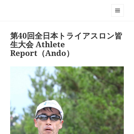
Triathlon GERONIMO
メニュ
ーとウ
ィジェ
第40回全日本トライアスロン皆
ット
生大会 Athlete
Report（Ando）