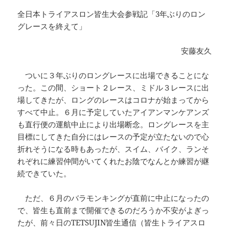
全日本トライアスロン皆生大会参戦記「3年ぶりのロン
グレースを終えて」
安藤友久
ついに３年ぶりのロングレースに出場できることにな
った。この間、ショート２レース、ミドル３レースに出
場してきたが、ロングのレースはコロナが始まってから
すべて中止。６月に予定していたアイアンマンケアンズ
も直行便の運航中止により出場断念。ロングレースを主
目標にしてきた自分にはレースの予定が立たないので心
折れそうになる時もあったが、スイム、バイク、ランそ
れぞれに練習仲間がいてくれたお陰でなんとか練習が継
続できていた。
ただ、６月のバラモンキングが直前に中止になったの
で、皆生も直前まで開催できるのだろうか不安がよぎっ
たが、前々日のTETSUJIN皆生通信（皆生トライアスロ