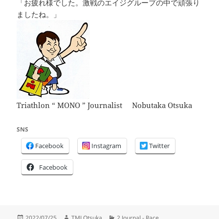
「お疲れ様でした。激戦のエイジグループの中で頑張り
ましたね。」
Triathlon “ MONO ” Journalist Nobutaka Otsuka
SNS
Facebook
Instagram
Twitter
Facebook
投
作
カ
2022/07/25
TMJ Otsuka
2 Journal - Race