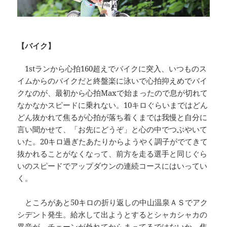
【バイク】
1stランから心拍160超えでバイクに突入、いつものス
イムからのバイクだと終盤楽に泳いで心拍抑えめでバイ
クなのが、最初から心拍Maxで始まったので息が切れて
なかなかスピードに乗れない。10キロぐらいまではどん
どん抜かれて焦るが心拍が落ち着くまでは我慢と自分に
言い聞かせて、「お先にどうぞ」と心の中でつぶやいて
いた。20キロ過ぎたあたりからようやく調子がでてきて
抜かれることがなくなって、前方を走る選手と同じぐら
いのスピードでアップダウンの連続コースにはいってい
く。
ところがあと50キロの折り返しの中山温泉ＡＳでアク
シデント発生。給水して出ようとするとシャカシャカの
異音が、チェーンが外れてからまってるではないか、焦