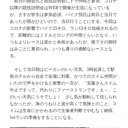
前日の開会式と競技説明会にトラ仲間と参加、コロナ
以降の競技説明会はWEBで開催が主流になっている
が、さすが皆生は参加必須。バイク預託は前日と当日で
あったが雨がひどいので、当日行うことにする。今回は
コロナの影響でバイク25キロ、ラン12キロ短縮されるの
で、距離的にはミドルとロングの中間ぐらいとなり、い
つもよりレースは楽かと余裕があったが、後でその期待
はみごとに裏切られ、いつも通りの過酷なレースとな
る。
そして当日朝はピーカンのいい天気、5時起床して駅
前ホテルから自走で会場に到着。かつてのスイム仲間が
いたので声をかけると衝撃の一言が、「安藤さんスイム
中止ですって、代わりにファーストランです」え～、こ
のいい天気にうそでしょ！ 少し気が動転して信じられ
なかったが、海のうねりと波が高くて危険とのこと、ス
イムは生命にかかわるので主催者判断でやむなく納得。
1stランの準備をすることになる。