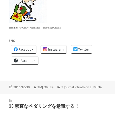
Triathlon “ MONO ” Journalist Nobutaka Otsuka
SNS
Facebook
Instagram
Twitter
Facebook
投
作
カ
2016/10/30
TMJ Otsuka
7 Journal - Triathlon LUMINA
稿
成
テ
日:
者
ゴ
投
リ
前
稿
㉑ 素直なペダリングを意識する！
ー
前
ナ
の