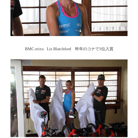
BMC-etixx Liz Blatchford 昨年のコナで3位入賞