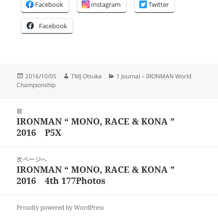
Facebook
Instagram
Twitter
Facebook
投
作
カ
2016/10/05
TMJ Otsuka
1 Journal – IRONMAN World
稿
成
テ
Championship
日:
者
ゴ
リ
投
ー
前
稿
IRONMAN “ MONO, RACE & KONA ”
前
ナ
2016 P5X
の
ビ
投
ゲ
稿:
次ページへ
ー
IRONMAN “ MONO, RACE & KONA ”
次
シ
2016 4th 177Photos
の
ョ
投
ン
稿:
Proudly powered by WordPress