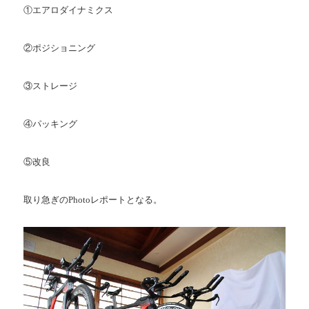
①エアロダイナミクス
②ポジショニング
③
ストレージ
④パッキング
⑤改良
取り急ぎのPhotoレポートとなる。